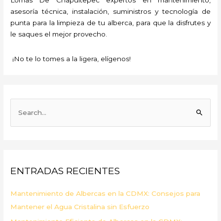
asesoría técnica, instalación, suministros y tecnología de
punta para la limpieza de tu alberca, para que la disfrutes y
le saques el mejor provecho.
¡No te lo tomes a la ligera, elígenos!
B
u
s
c
a
ENTRADAS RECIENTES
r
p
Mantenimiento de Albercas en la CDMX: Consejos para
o
Mantener el Agua Cristalina sin Esfuerzo
r