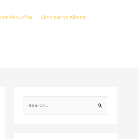
cina Pequeñas
Limpieza de Alberca
B
u
s
c
a