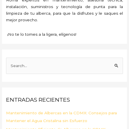
instalación, suministros y tecnología de punta para la
limpieza de tu alberca, para que la disfrutes y le saques el
mejor provecho.
¡No te lo tomes a la ligera, elígenos!
B
u
s
c
a
ENTRADAS RECIENTES
r
p
Mantenimiento de Albercas en la CDMX: Consejos para
o
Mantener el Agua Cristalina sin Esfuerzo
r