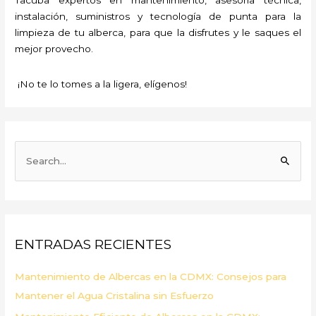
instalación, suministros y tecnología de punta para la
limpieza de tu alberca, para que la disfrutes y le saques el
mejor provecho.
¡No te lo tomes a la ligera, elígenos!
B
u
s
c
a
ENTRADAS RECIENTES
r
p
Mantenimiento de Albercas en la CDMX: Consejos para
o
Mantener el Agua Cristalina sin Esfuerzo
r