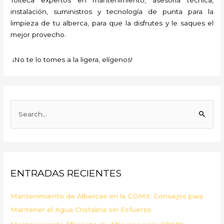
instalación, suministros y tecnología de punta para la
limpieza de tu alberca, para que la disfrutes y le saques el
mejor provecho.
¡No te lo tomes a la ligera, elígenos!
B
u
s
c
a
ENTRADAS RECIENTES
r
p
Mantenimiento de Albercas en la CDMX: Consejos para
o
Mantener el Agua Cristalina sin Esfuerzo
r