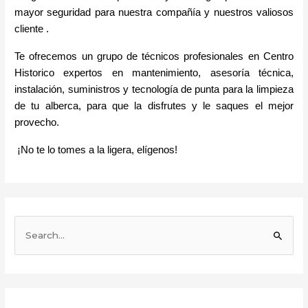
mayor seguridad para nuestra compañía y nuestros valiosos 
cliente .
Te ofrecemos un grupo de técnicos profesionales en Centro 
Historico expertos en mantenimiento, asesoría técnica, 
instalación, suministros y tecnología de punta para la limpieza 
de tu alberca, para que la disfrutes y le saques el mejor 
provecho.
¡No te lo tomes a la ligera, elígenos!
B
u
s
c
a