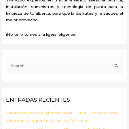
instalación, suministros y tecnología de punta para la
limpieza de tu alberca, para que la disfrutes y le saques el
mejor provecho.
¡No te lo tomes a la ligera, elígenos!
B
u
s
c
a
ENTRADAS RECIENTES
r
p
Mantenimiento de Albercas en la CDMX: Consejos para
o
Mantener el Agua Cristalina sin Esfuerzo
r