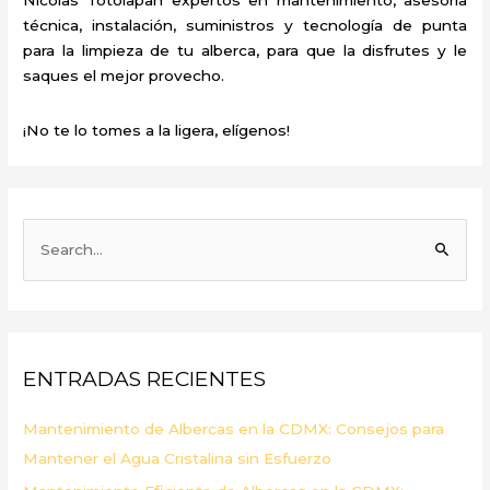
técnica, instalación, suministros y tecnología de punta
para la limpieza de tu alberca, para que la disfrutes y le
saques el mejor provecho.
¡No te lo tomes a la ligera, elígenos!
B
u
s
c
a
ENTRADAS RECIENTES
r
p
Mantenimiento de Albercas en la CDMX: Consejos para
o
Mantener el Agua Cristalina sin Esfuerzo
r