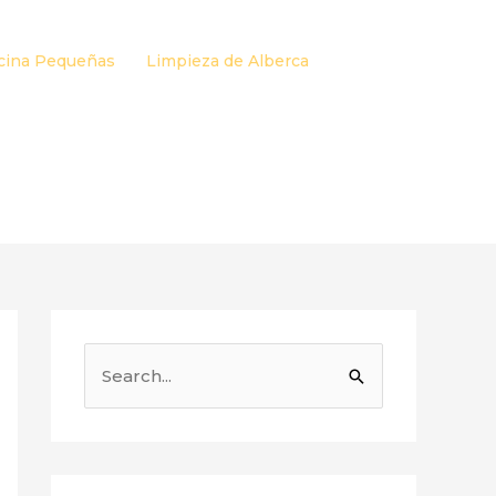
cina Pequeñas
Limpieza de Alberca
B
u
s
c
a