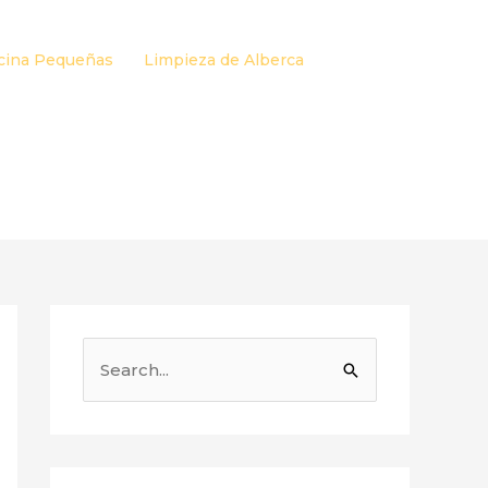
cina Pequeñas
Limpieza de Alberca
B
u
s
c
a