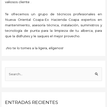
valiosos cliente .
Te ofrecemos un grupo de técnicos profesionales en
Nueva Oriental Coapa-Ex Hacienda Coapa expertos en
mantenimiento, asesoría técnica, instalación, suministros y
tecnología de punta para la limpieza de tu alberca, para
que la disfrutes y le saques el mejor provecho.
¡No te lo tomes a la ligera, elígenos!
B
u
s
c
a
ENTRADAS RECIENTES
r