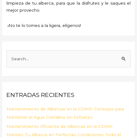
limpieza de tu alberca, para que la disfrutes y le saques el
mejor provecho.
¡No te lo tomes a la ligera, elígenos!
B
u
s
c
a
ENTRADAS RECIENTES
r
p
Mantenimiento de Albercas en la CDMX: Consejos para
o
Mantener el Agua Cristalina sin Esfuerzo
r
Mantenimiento Eficiente de Albercas en la CDMX:
:
Mantén Tu Alberca en Perfectas Condiciones Todo el