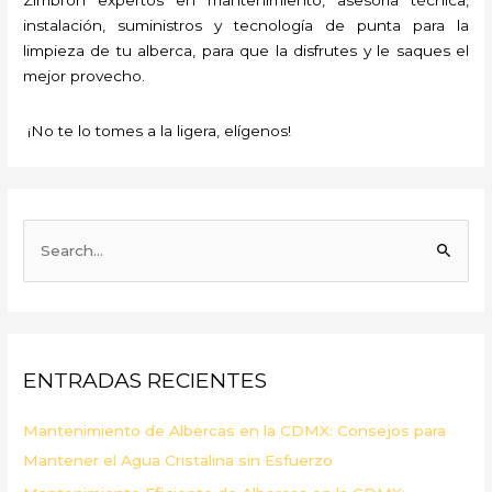
instalación, suministros y tecnología de punta para la
limpieza de tu alberca, para que la disfrutes y le saques el
mejor provecho.
¡No te lo tomes a la ligera, elígenos!
B
u
s
c
a
ENTRADAS RECIENTES
r
p
Mantenimiento de Albercas en la CDMX: Consejos para
o
Mantener el Agua Cristalina sin Esfuerzo
r