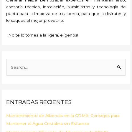
asesoría técnica, instalación, suministros y tecnología de
punta para la limpieza de tu alberca, para que la disfrutes y
le saques el mejor provecho.
¡No te lo tomes a la ligera, elígenos!
B
u
s
c
a
ENTRADAS RECIENTES
r
p
Mantenimiento de Albercas en la CDMX: Consejos para
o
Mantener el Agua Cristalina sin Esfuerzo
r