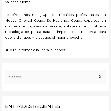
valiosos cliente .
Te ofrecemos un grupo de técnicos profesionales en
Nueva Oriental Coapa-Ex Hacienda Coapa expertos en
mantenimiento, asesoría técnica, instalación, suministros y
tecnología de punta para la limpieza de tu alberca, para
que la disfrutes y le saques el mejor provecho.
¡No te lo tomes a la ligera, elígenos!
B
u
s
c
a
ENTRADAS RECIENTES
r