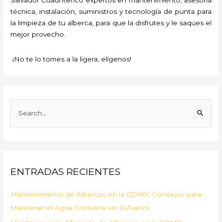
técnica, instalación, suministros y tecnología de punta para
la limpieza de tu alberca, para que la disfrutes y le saques el
mejor provecho.
¡No te lo tomes a la ligera, elígenos!
B
u
s
c
a
ENTRADAS RECIENTES
r
p
Mantenimiento de Albercas en la CDMX: Consejos para
o
Mantener el Agua Cristalina sin Esfuerzo
r