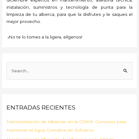
instalación, suministros y tecnología de punta para la
limpieza de tu alberca, para que la disfrutes y le saques el
mejor provecho.
¡No te lo tomes a la ligera, elígenos!
B
u
s
c
a
ENTRADAS RECIENTES
r
p
Mantenimiento de Albercas en la CDMX: Consejos para
o
Mantener el Agua Cristalina sin Esfuerzo
r