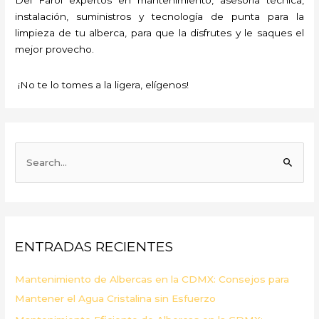
instalación, suministros y tecnología de punta para la
limpieza de tu alberca, para que la disfrutes y le saques el
mejor provecho.
¡No te lo tomes a la ligera, elígenos!
B
u
s
c
a
ENTRADAS RECIENTES
r
p
Mantenimiento de Albercas en la CDMX: Consejos para
o
Mantener el Agua Cristalina sin Esfuerzo
r