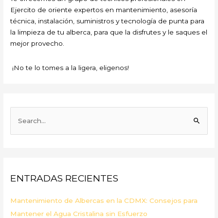
Ejercito de oriente expertos en mantenimiento, asesoría
técnica, instalación, suministros y tecnología de punta para
la limpieza de tu alberca, para que la disfrutes y le saques el
mejor provecho.
¡No te lo tomes a la ligera, eligenos!
B
u
s
c
a
ENTRADAS RECIENTES
r
p
Mantenimiento de Albercas en la CDMX: Consejos para
o
Mantener el Agua Cristalina sin Esfuerzo
r