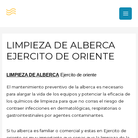
Ir
al
contenido
MAI
MEN
LIMPIEZA DE ALBERCA
EJERCITO DE ORIENTE
LIMPIEZA DE ALBERCA
Ejercito de oriente
El mantenimiento preventivo de la alberca es necesario
para alargar la vida de los equipos y potenciar la eficacia de
los químicos de limpieza para que no corras el riesgo de
contraer infecciones en dermatológicas, respiratorias o
gastrointestinales por agentes contaminantes.
Si tu alberca es familiar o comercial y estas en Ejercito de
oriente es muy importante que sepas que la limpieza de la