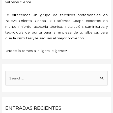
valiosos cliente .
Te ofrecemos un grupo de técnicos profesionales en
Nueva Oriental Coapa-Ex Hacienda Coapa expertos en
mantenimiento, asesoría técnica, instalación, suministros y
tecnología de punta para la limpieza de tu alberca, para
que la disfrutes y le saques el mejor provecho.
¡No te lo tomes a la ligera, elígenos!
B
u
s
c
a
ENTRADAS RECIENTES
r