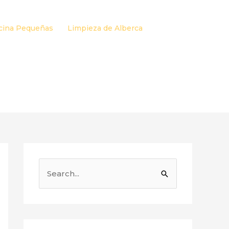
cina Pequeñas
Limpieza de Alberca
B
u
s
c
a