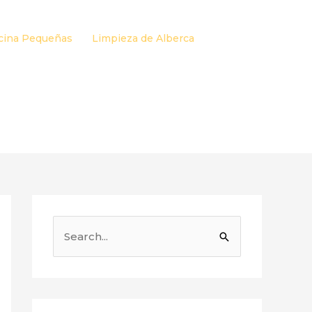
cina Pequeñas
Limpieza de Alberca
B
u
s
c
a