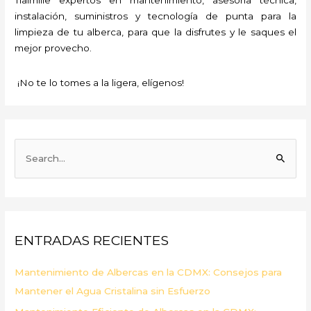
instalación, suministros y tecnología de punta para la
limpieza de tu alberca, para que la disfrutes y le saques el
mejor provecho.
¡No te lo tomes a la ligera, elígenos!
B
u
s
c
a
ENTRADAS RECIENTES
r
p
Mantenimiento de Albercas en la CDMX: Consejos para
o
Mantener el Agua Cristalina sin Esfuerzo
r