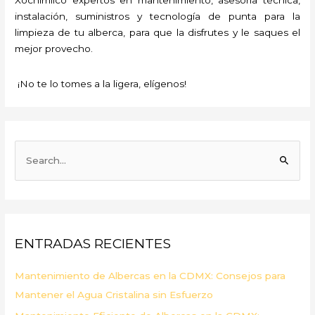
instalación, suministros y tecnología de punta para la
limpieza de tu alberca, para que la disfrutes y le saques el
mejor provecho.
¡No te lo tomes a la ligera, elígenos!
B
u
s
c
a
ENTRADAS RECIENTES
r
p
Mantenimiento de Albercas en la CDMX: Consejos para
o
Mantener el Agua Cristalina sin Esfuerzo
r