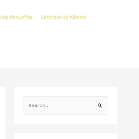
cina Pequeñas
Limpieza de Alberca
B
u
s
c
a