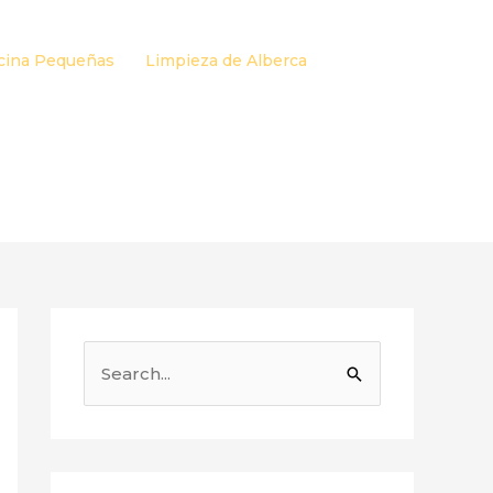
cina Pequeñas
Limpieza de Alberca
B
u
s
c
a