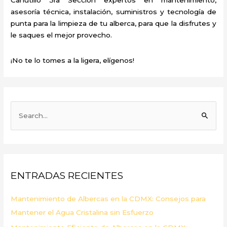
asesoría técnica, instalación, suministros y tecnología de
punta para la limpieza de tu alberca, para que la disfrutes y
le saques el mejor provecho.
¡No te lo tomes a la ligera, elígenos!
B
u
s
c
a
ENTRADAS RECIENTES
r
p
Mantenimiento de Albercas en la CDMX: Consejos para
o
Mantener el Agua Cristalina sin Esfuerzo
r