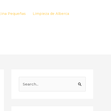
cina Pequeñas
Limpieza de Alberca
B
u
s
c
a