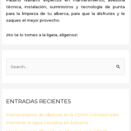
técnica, instalación, suministros y tecnología de punta
para la limpieza de tu alberca, para que la disfrutes y le
saques el mejor provecho.
¡No te lo tomes a la ligera, elígenos!
B
u
s
c
a
ENTRADAS RECIENTES
r
p
Mantenimiento de Albercas en la CDMX: Consejos para
o
Mantener el Agua Cristalina sin Esfuerzo
r