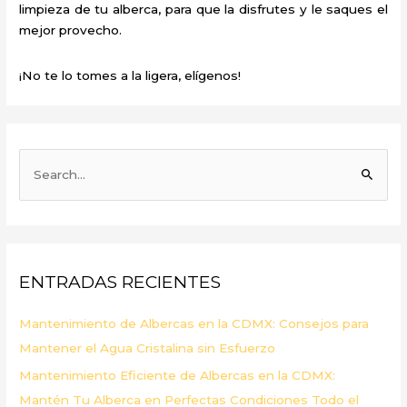
limpieza de tu alberca, para que la disfrutes y le saques el
mejor provecho.
¡No te lo tomes a la ligera, elígenos!
B
u
s
c
a
ENTRADAS RECIENTES
r
p
Mantenimiento de Albercas en la CDMX: Consejos para
o
Mantener el Agua Cristalina sin Esfuerzo
r
Mantenimiento Eficiente de Albercas en la CDMX:
:
Mantén Tu Alberca en Perfectas Condiciones Todo el