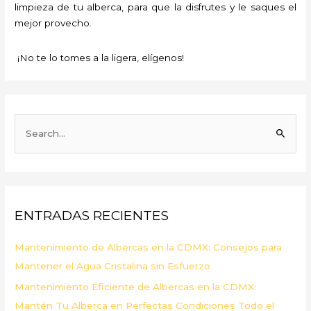
limpieza de tu alberca, para que la disfrutes y le saques el
mejor provecho.
¡No te lo tomes a la ligera, elígenos!
B
u
s
c
a
ENTRADAS RECIENTES
r
p
Mantenimiento de Albercas en la CDMX: Consejos para
o
Mantener el Agua Cristalina sin Esfuerzo
r
Mantenimiento Eficiente de Albercas en la CDMX:
:
Mantén Tu Alberca en Perfectas Condiciones Todo el