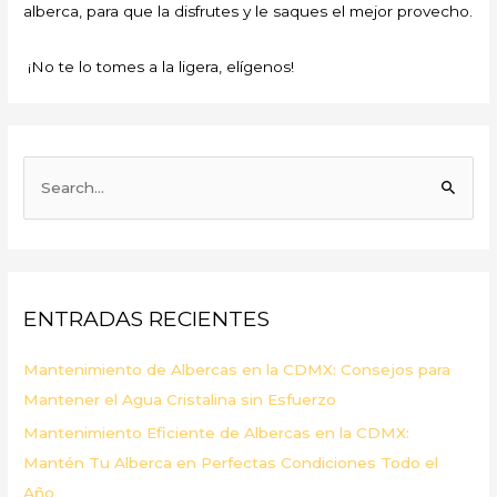
alberca, para que la disfrutes y le saques el mejor provecho.
¡No te lo tomes a la ligera, elígenos!
B
u
s
c
a
ENTRADAS RECIENTES
r
p
Mantenimiento de Albercas en la CDMX: Consejos para
o
Mantener el Agua Cristalina sin Esfuerzo
r
Mantenimiento Eficiente de Albercas en la CDMX:
:
Mantén Tu Alberca en Perfectas Condiciones Todo el
Año