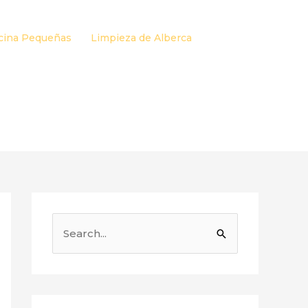
cina Pequeñas
Limpieza de Alberca
B
u
s
c
a