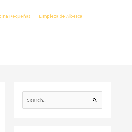
cina Pequeñas
Limpieza de Alberca
B
u
s
c
a