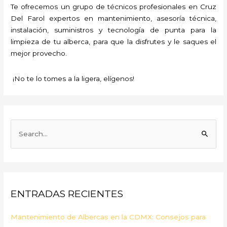
Te ofrecemos un grupo de técnicos profesionales en Cruz
Del Farol expertos en mantenimiento, asesoría técnica,
instalación, suministros y tecnología de punta para la
limpieza de tu alberca, para que la disfrutes y le saques el
mejor provecho.
¡No te lo tomes a la ligera, elígenos!
B
u
s
c
a
ENTRADAS RECIENTES
r
p
Mantenimiento de Albercas en la CDMX: Consejos para
o