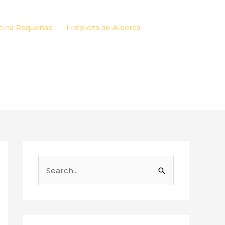
cina Pequeñas
Limpieza de Alberca
B
u
s
c
a