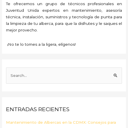
Te ofrecemos un grupo de técnicos profesionales en
Juventud Unida expertos en mantenimiento, asesoría
técnica, instalación, suministros y tecnología de punta para
la limpieza de tu alberca, para que la disfrutes y le saques el
mejor provecho.
¡No te lo tomes a la ligera, elígenos!
B
u
s
c
a
ENTRADAS RECIENTES
r
p
Mantenimiento de Albercas en la CDMX: Consejos para
o