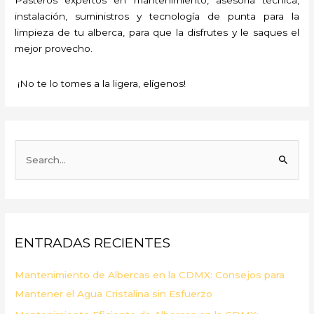
instalación, suministros y tecnología de punta para la
limpieza de tu alberca, para que la disfrutes y le saques el
mejor provecho.
¡No te lo tomes a la ligera, elígenos!
B
u
s
c
a
ENTRADAS RECIENTES
r
p
Mantenimiento de Albercas en la CDMX: Consejos para
o
Mantener el Agua Cristalina sin Esfuerzo
r