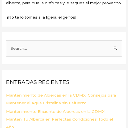
alberca, para que la disfrutes y le saques el mejor provecho.
¡No te lo tomes a la ligera, elígenos!
B
u
s
c
a
ENTRADAS RECIENTES
r
p
Mantenimiento de Albercas en la CDMX: Consejos para
o
Mantener el Agua Cristalina sin Esfuerzo
r
Mantenimiento Eficiente de Albercas en la CDMX:
:
Mantén Tu Alberca en Perfectas Condiciones Todo el
Año