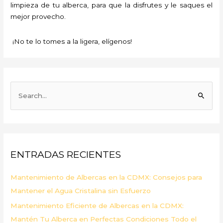
limpieza de tu alberca, para que la disfrutes y le saques el
mejor provecho.
¡No te lo tomes a la ligera, elígenos!
B
u
s
c
a
ENTRADAS RECIENTES
r
p
Mantenimiento de Albercas en la CDMX: Consejos para
o
Mantener el Agua Cristalina sin Esfuerzo
r
Mantenimiento Eficiente de Albercas en la CDMX:
:
Mantén Tu Alberca en Perfectas Condiciones Todo el