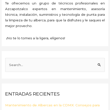
Te ofrecemos un grupo de técnicos profesionales en
Azcapotzalco expertos en mantenimiento, asesoría
técnica, instalación, suministros y tecnología de punta para
la limpieza de tu alberca, para que la disfrutes y le saques el
mejor provecho.
¡No te lo tomes a la ligera, elígenos!
B
u
s
c
a
ENTRADAS RECIENTES
r
p
Mantenimiento de Albercas en la CDMX: Consejos para
o