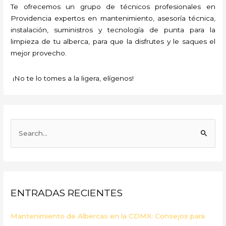
Te ofrecemos un grupo de técnicos profesionales en
Providencia expertos en mantenimiento, asesoría técnica,
instalación, suministros y tecnología de punta para la
limpieza de tu alberca, para que la disfrutes y le saques el
mejor provecho.
¡No te lo tomes a la ligera, elígenos!
B
u
s
c
a
ENTRADAS RECIENTES
r
p
Mantenimiento de Albercas en la CDMX: Consejos para
o