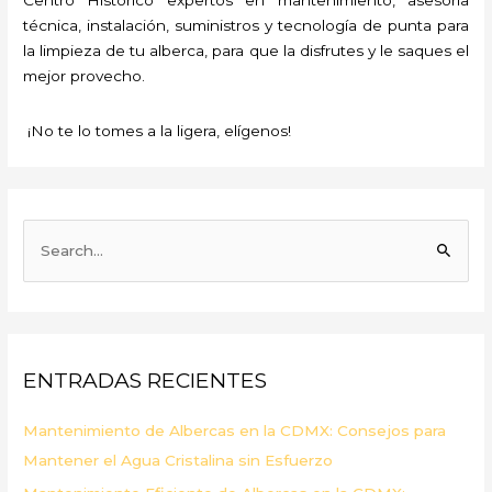
técnica, instalación, suministros y tecnología de punta para
la limpieza de tu alberca, para que la disfrutes y le saques el
mejor provecho.
¡No te lo tomes a la ligera, elígenos!
B
u
s
c
a
ENTRADAS RECIENTES
r
p
Mantenimiento de Albercas en la CDMX: Consejos para
o
Mantener el Agua Cristalina sin Esfuerzo
r