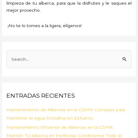
limpieza de tu alberca, para que la disfrutes y le saques el
mejor provecho.
¡No te lo tomes a la ligera, elígenos!
B
u
s
c
a
ENTRADAS RECIENTES
r
p
Mantenimiento de Albercas en la CDMX: Consejos para
o
Mantener el Agua Cristalina sin Esfuerzo
r
Mantenimiento Eficiente de Albercas en la CDMX:
:
Mantén Tu Alberca en Perfectas Condiciones Todo el