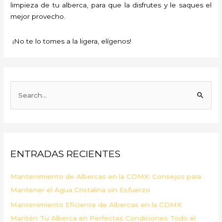
limpieza de tu alberca, para que la disfrutes y le saques el
mejor provecho.
¡No te lo tomes a la ligera, elígenos!
B
u
s
c
a
ENTRADAS RECIENTES
r
p
Mantenimiento de Albercas en la CDMX: Consejos para
o
Mantener el Agua Cristalina sin Esfuerzo
r
Mantenimiento Eficiente de Albercas en la CDMX:
:
Mantén Tu Alberca en Perfectas Condiciones Todo el