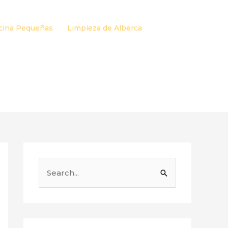
cina Pequeñas
Limpieza de Alberca
B
u
s
c
a