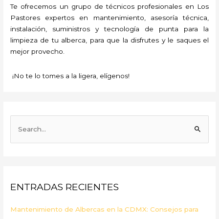
Te ofrecemos un grupo de técnicos profesionales en Los
Pastores expertos en mantenimiento, asesoría técnica,
instalación, suministros y tecnología de punta para la
limpieza de tu alberca, para que la disfrutes y le saques el
mejor provecho.
¡No te lo tomes a la ligera, elígenos!
B
u
s
c
a
ENTRADAS RECIENTES
r
p
Mantenimiento de Albercas en la CDMX: Consejos para
o