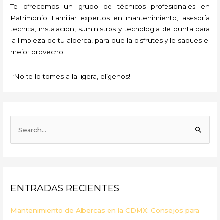
Te ofrecemos un grupo de técnicos profesionales en
Patrimonio Familiar expertos en mantenimiento, asesoría
técnica, instalación, suministros y tecnología de punta para
la limpieza de tu alberca, para que la disfrutes y le saques el
mejor provecho.
¡No te lo tomes a la ligera, elígenos!
B
u
s
c
a
ENTRADAS RECIENTES
r
p
Mantenimiento de Albercas en la CDMX: Consejos para
o