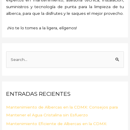
suministros y tecnología de punta para la limpieza de tu
alberca, para que la disfrutes y le saques el mejor provecho.
¡No te lo tomes a la ligera, elígenos!
B
u
s
c
a
ENTRADAS RECIENTES
r
p
Mantenimiento de Albercas en la CDMX: Consejos para
o
Mantener el Agua Cristalina sin Esfuerzo
r
Mantenimiento Eficiente de Albercas en la CDMX:
: