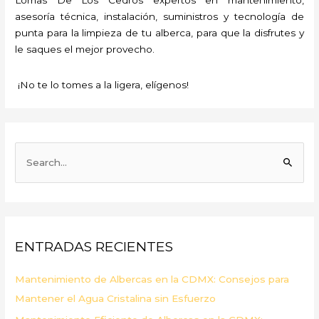
asesoría técnica, instalación, suministros y tecnología de
punta para la limpieza de tu alberca, para que la disfrutes y
le saques el mejor provecho.
¡No te lo tomes a la ligera, elígenos!
B
u
s
c
a
ENTRADAS RECIENTES
r
p
Mantenimiento de Albercas en la CDMX: Consejos para
o
Mantener el Agua Cristalina sin Esfuerzo
r